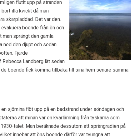
mligen flutit upp på stranden
bort illa kvickt då man
ra skarpladdad. Det var den.
t evakuera boende från ön och
tt man sprängt den gamla
ka ned den djupt och sedan
otten. Fjärde
ef Rebecca Landberg lät sedan
att de boende fick komma tillbaka till sina hem senare samma
 en sjömina flöt upp på en badstrand under söndagen och
onstateras att minan var en kvarlämning från tyskarna som
r 1930-talet. Man beräknade dessutom att sprängradien på
vilket innebar att öns boende därför var tvungna att