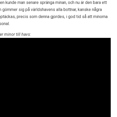
en kunde man senare spränga minan, och nu är den bara ett
 gömmer sig på världshavens alla bottnar, kanske några
pptäckas, precis som denna gjordes, i god tid så att minorna
sonal.
r minor till havs: