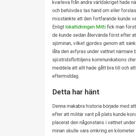
kvarleva från andra världskriget hade nä
och behövdes tas hand om eller forslas 
misstänkte att den fortfarande kunde va
Enligt
lokaltidningen Mitti
fick man förs
de kunde sedan återvända först efter a
sjöminan, vilket gjordes genom att sän
låta den avfyras under vattnet närmare b
sjöstridsflottiljens kommunikations ch
meddela att allt hade gått bra till och 
eftermiddag.
Detta har hänt
Denna makabra historia började med att
efter att militär varit på plats kunde k
placerat den någonstans i vattnet unde
minan skulle vara omkring en kilometer 