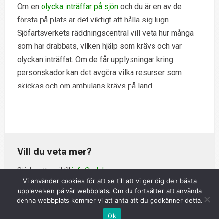
Om en
olycka inträffar på sjön
och du är en av de
första på plats är det viktigt att hålla sig lugn.
Sjöfartsverkets räddningscentral vill veta hur många
som har drabbats, vilken hjälp som krävs och var
olyckan inträffat. Om de får upplysningar kring
personskador kan det avgöra vilka resurser som
skickas och om ambulans krävs på land.
Vill du veta mer?
Skicka ett mejl till
info@adelso.nu
Vi använder cookies för att se till att vi ger dig den bästa
upplevelsen på vår webbplats. Om du fortsätter att använda
denna webbplats kommer vi att anta att du godkänner detta.
Copyright © 2026 Adelsö.
Ok